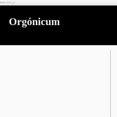
mmons 3.0
Orgónicum