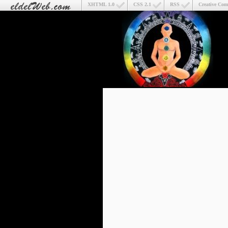
XHTML 1.0
CSS 2.1
RSS
Creative Co