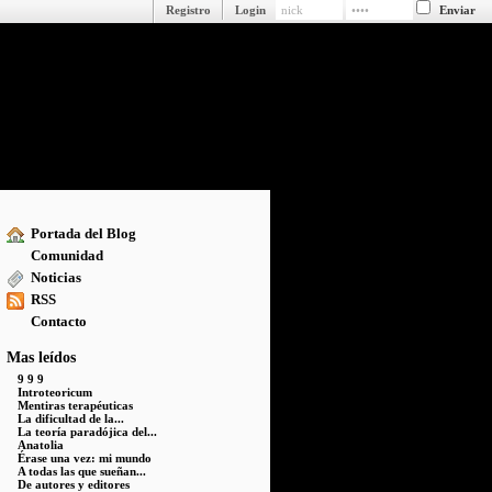
Registro
Login
Portada del Blog
Comunidad
Noticias
RSS
Contacto
Mas leídos
9 9 9
Introteoricum
Mentiras terapéuticas
La dificultad de la...
La teoría paradójica del...
Anatolia
Érase una vez: mi mundo
A todas las que sueñan...
De autores y editores