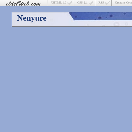
XHTML 1.0
CSS 2.1
RSS
Creative Co
Nenyure