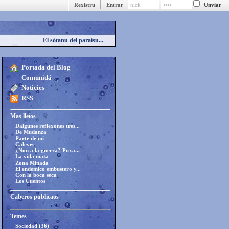
Rexistru
Entrar
El sótanu del paraísu...
Portada del Blog
Comunidá
Noticies
RSS
Mas lleíos
Dalgunes reflexones tres...
De Mudanza
Parte de mi
Caleyes
¿Non a la guerra? Puxa...
La vida mata
Zona Minada
El endémico embustero y...
Con la boca seca
Los Cuentos
Caberos publicaos
Temes
Sociedad (36)