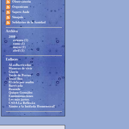
Observatoriu
Orgonicum
Sapere Aude
Sinapsis
Solidarios de la Sanidad
Archivu
2008
avientu (1)
xunu (1)
mayu (1)
abril (1)
Enllaces
ALasBarricadas
Maneras de vivir
Glayíu
Tarde de Perros
Jewel Box
El cielu por asaltu
Barricada
Rosendo
Quique González
Enmimismaciones
Los más jartos
CSOA La Reflexón
Xúnite a la Intifada Homosexual!