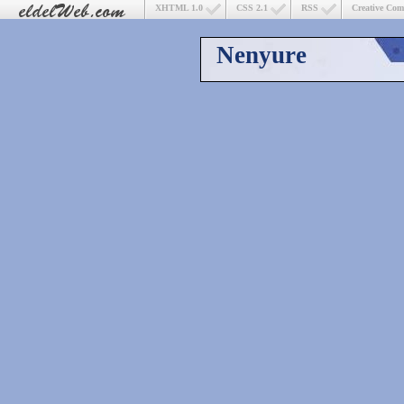
XHTML 1.0
CSS 2.1
RSS
Creative Co
Nenyure