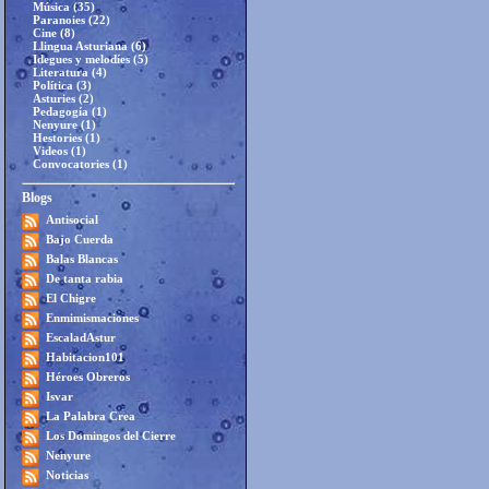
Música (35)
Paranoies (22)
Cine (8)
Llingua Asturiana (6)
Idegues y melodíes (5)
Literatura (4)
Política (3)
Asturies (2)
Pedagogía (1)
Nenyure (1)
Hestories (1)
Videos (1)
Convocatories (1)
Blogs
Antisocial
Bajo Cuerda
Balas Blancas
De tanta rabia
El Chigre
Enmimismaciones
EscaladAstur
Habitacion101
Héroes Obreros
Isvar
La Palabra Crea
Los Domingos del Cierre
Nenyure
Noticias