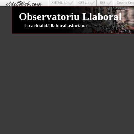
XHTML 1.0
CSS 2.1
RSS
Creative Co
Observatoriu Llaboral
La actualidá llaboral asturiana