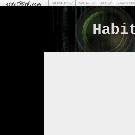
XHTML 1.0
CSS 2.1
RSS
Creative Co
Habi