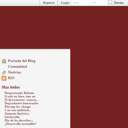
Registro
Login
Portada del Blog
Comunidad
Noticias
RSS
Mas leídos
Desgranando Bolonia
Si sale no bien, sino no
El descontento: esencia...
Degradantes funcionales
Playing for change
2 no son multitud...
Amnesia histórica
Intolerable
Día de los derechos...
¿Desarrollo sostenible?