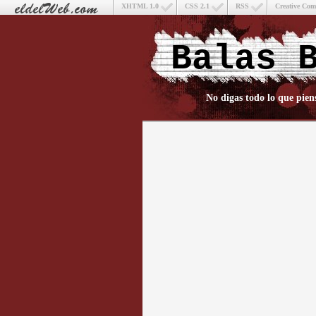
XHTML 1.0
CSS 2.1
RSS
Creative Co
Balas 
No digas todo lo que pien