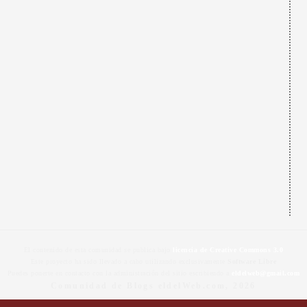
El contenido de esta comunidad se publica bajo
licencia de Creative Commons 3.0
Este proyecto ha sido llevado a cabo utilizando exclusivamente
Software Libre
Puedes ponerte en contacto con la administración del sitio escribiendo a
eldelweb@gmail.com
Comunidad de Blogs eldelWeb.com, 2026