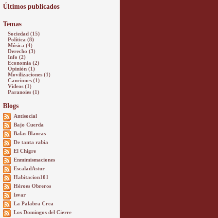
Últimos publicados
Temas
Sociedad (15)
Política (8)
Música (4)
Derecho (3)
Info (2)
Economía (2)
Opinión (1)
Movilizaciones (1)
Canciones (1)
Videos (1)
Paranoies (1)
Blogs
Antisocial
Bajo Cuerda
Balas Blancas
De tanta rabia
El Chigre
Enmimismaciones
EscaladAstur
Habitacion101
Héroes Obreros
Isvar
La Palabra Crea
Los Domingos del Cierre