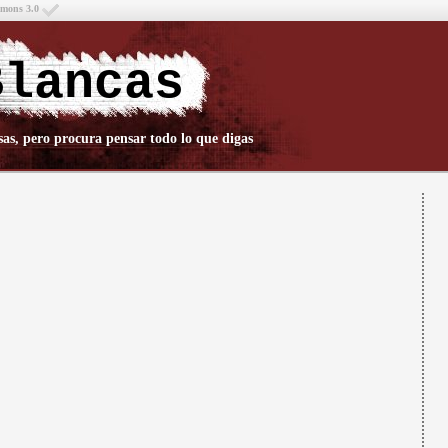
mmons 3.0
Blancas
sas, pero procura pensar todo lo que digas