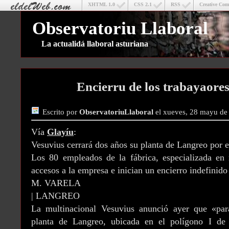
XHTML 1.0
CSS 2.1
RSS
Creative Co
Observatoriu Llaboral
La actualidá llaboral asturiana
Encierru de los trabayaores
Escrito por
ObservatoriuLlaboral
el xueves, 28 mayu de
Vía
Glayíu
:
Vesuvius cerrará dos años su planta de Langreo por 
Los 80 empleados de la fábrica, especializada en m
accesos a la empresa e inician un encierro indefinido
M. VARELA
| LANGREO
La multinacional Vesuvius anunció ayer que «par
planta de Langreo, ubicada en el polígono I de 