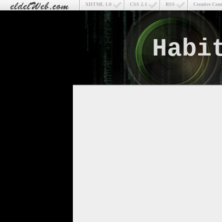
XHTML 1.0
CSS 2.1
RSS
Creative Co
Habi