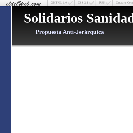
XHTML 1.0
CSS 2.1
RSS
Creative Co
Solidarios Sanida
Propuesta Anti-Jerárquica