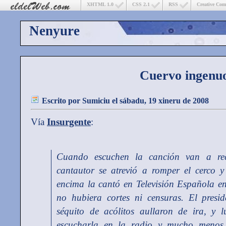
XHTML 1.0
CSS 2.1
RSS
Creative Co
Nenyure
Cuervo ingenu
Escrito por
Sumiciu
el sábadu, 19 xineru de 2008
Vía
Insurgente
:
Cuando escuchen la canción van a rec
cantautor se atrevió a romper el cerco y
encima la cantó en Televisión Española en
no hubiera cortes ni censuras. El presi
séquito de acólitos aullaron de ira, y l
escucharla en la radio y mucho menos e