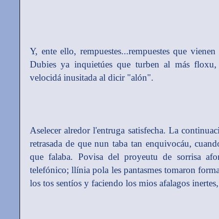
Y, ente ello, rempuestes...rempuestes que vienen c
Dubies ya inquietúes que turben al más floxu,
velocidá inusitada al dicir "alón".
Aselecer alredor l'entruga satisfecha. La continuac
retrasada de que nun taba tan enquivocáu, cuando
que falaba. Povisa del proyeutu de sorrisa afo
telefónico; llínia pola les pantasmes tomaron form
los tos sentíos y faciendo los mios afalagos inertes,