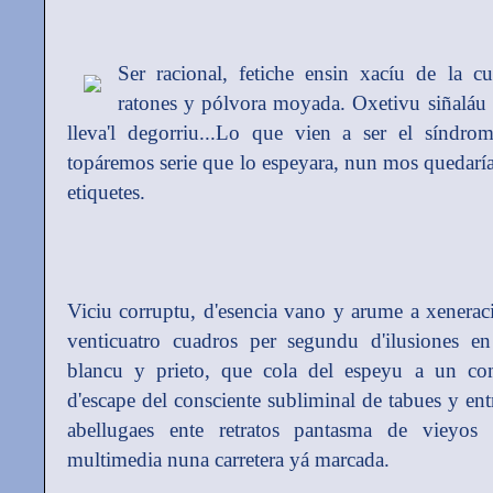
Ser racional, fetiche ensin xacíu de la c
ratones y pólvora moyada. Oxetivu siñaláu
lleva'l degorriu...Lo que vien a ser el síndr
topáremos serie que lo espeyara, nun mos quedarí
etiquetes.
Viciu corruptu, d'esencia vano y arume a xenerac
venticuatro cuadros per segundu d'ilusiones en
blancu y prieto, que cola del espeyu a un com
d'escape del consciente subliminal de tabues y ent
abellugaes ente retratos pantasma de vieyos
multimedia nuna carretera yá marcada.