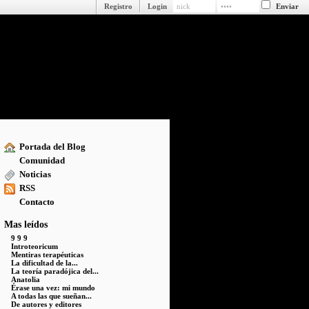
Registro
Login
Portada del Blog
Comunidad
Noticias
RSS
Contacto
Mas leídos
9 9 9
Introteoricum
Mentiras terapéuticas
La dificultad de la...
La teoría paradójica del...
Anatolia
Érase una vez: mi mundo
A todas las que sueñan...
De autores y editores