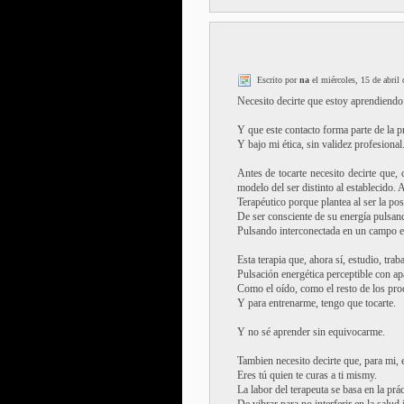
Escrito por
na
el miércoles, 15 de abril
Necesito decirte que estoy aprendiendo
Y que este contacto forma parte de la p
Y bajo mi ética, sin validez profesional
Antes de tocarte necesito decirte que, 
modelo del ser distinto al establecido. 
Terapéutico porque plantea al ser la posi
De ser consciente de su energía pulsan
Pulsando interconectada en un campo e
Esta terapia que, ahora sí, estudio, trab
Pulsación energética perceptible con a
Como el oído, como el resto de los pro
Y para entrenarme, tengo que tocarte.
Y no sé aprender sin equivocarme.
Tambien necesito decirte que, para mi, e
Eres tú quien te curas a ti mismy.
La labor del terapeuta se basa en la prác