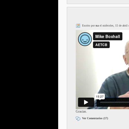
Escrito por
na
el miércoles, 15 de abril
Gracias.
Ver Comentarios (17)