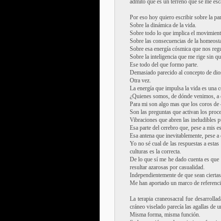
admito que es un terreno que se me esc
Por eso hoy quiero escribir sobre la pa
Sobre la dinámica de la vida.
Sobre todo lo que implica el movimient
Sobre las consecuencias de la homeostas
Sobre esa energía cósmica que nos regu
Sobre la inteligencia que me rige sin q
Ese todo del que formo parte.
Demasiado parecido al concepto de dios
Otra vez.
La energía que impulsa la vida es una 
¿Quienes somos, de dónde venimos, a
Para mi son algo mas que los coros de 
Son las preguntas que activan los proce
Vibraciones que abren las ineludibles pu
Esa parte del cerebro que, pese a mis e
Esa antena que inevitablemente, pese a
Yo no sé cual de las respuestas a esta
culturas es la correcta.
De lo que sí me he dado cuenta es que 
resultar azarosas por casualidad.
Independientemente de que sean ciertas
Me han aportado un marco de referencia
La terapia craneosacral fue desarrolla
cráneo viselado parecía las agallas de u
Misma forma, misma función.