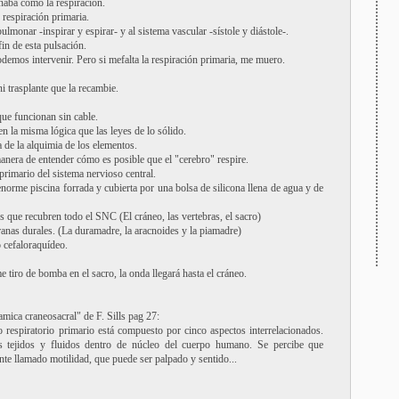
naba como la respiración.
respiración primaria.
ulmonar -inspirar y espirar- y al sistema vascular -sístole y diástole-.
in de esta pulsación.
demos intervenir. Pero si mefalta la respiración primaria, me muero.
 trasplante que la recambie.
que funcionan sin cable.
en la misma lógica que las leyes de lo sólido.
a de la alquimia de los elementos.
nera de entender cómo es posible que el "cerebro" respire.
rimario del sistema nervioso central.
orme piscina forrada y cubierta por una bolsa de silicona llena de agua y de
s que recubren todo el SNC (El cráneo, las vertebras, el sacro)
anas durales. (La duramadre, la aracnoides y la piamadre)
o cefaloraquídeo.
e tiro de bomba en el sacro, la onda llegará hasta el cráneo.
mica craneosacral" de F. Sills pag 27:
 respiratorio primario está compuesto por cinco aspectos interrelacionados.
os tejidos y fluidos dentro de núcleo del cuerpo humano. Se percibe que
te llamado motilidad, que puede ser palpado y sentido...