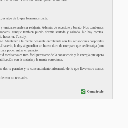
nera de activar el sistema parasimpático a voluntad.
, es algo de lo que formamos parte.
 y tumbarse suele ser relajante. Además de accesible y barato. Nos tumbamos
zapatos. aunque tambien puedo dormir sentada y calzada. No hay recetas.
o haces tu. Tu soly.
se. Mantener a la mente pensante entretenida con las sensaciones corporales
 Al hacerlo, le doy al guardian un hueso duro de roer para que se distraiga (con
 para poder entrar en palacio.
d meditativa es mas fácil percatarse de la consciencia y la energía que opera
ntificación con la materia y la mente consciente.
me des tu permiso y tu consentimiento informado de lo que llevo entre manos
de esto no te cuadra.
Compártelo