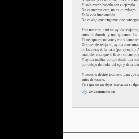
Al tocarte pretendo transmitirte una ma
Y sólo puedo hacerlo con el ejemplo.
No es inconsciente, no es un milagro.
Es la vida funcionando.
No es algo que tengamos que conseguir
Para notarme, a mi me ayuda relajarme,
antes de dormir, y nos quitamos los 
Tienes que escucharte y eso solamente l
Despues de relajarse, ayuda concentrar
de las aletas de la nariz (por ejemplo).
cualquier cosa que le lleve a su cuerpo)
Y ayuda meditar porque desde una actitu
por debajo del radar del ego y de la ide
Y necesito decirte todo esto para que 
antes de tocarte.
Para que no me dejes acercarme si algo 
Ver Comentarios (8)