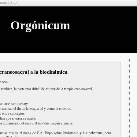
mmons 3.0
Orgónicum
 craneosacral a la biodinámica
e 2015
ambien, la parte más difícil de asumir de la terapia craneosacral.
r en el ser que soy.
esentan el fin de la terapia tal y como la entiendo.
o entre conceptos.
ica que el error se acaba.
a iluminación, el satori, el nirvana.. según el mapa.
cias resulta el mapa de F.A. Popp sobre biofotones y luz coherente, pero