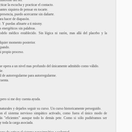
inherente del ser.
cticar la escucha y practicar el contacto.
ntes siquiera de pensar en tocarte.
presencia, puedo acercarme sin dañarte.
ara hacer de diapasón.
. Y puedas afinarte a ti mismy.
 energéticos sin palabras.
delo médico establecido. Sin lógica ni razón, mas allá del placebo y la
alquier momento posterior.
ipando.
i propio proceso.
que opera a un nivel mas profundo del únicamente admitido como válido.
ie.
al de autorregularme para autorregularme.
uenta.
 pero si me doy cuenta ayuda.
s naturales y dejarlos seguir su curso. Un curso historicamente perseguido.
con el sistema nervioso simpático activado, como fuera el único modo de
ás "eficientes" aunque todo lo demás pete. Como si sólo pudiéramos ser
y toda la carga asociada.