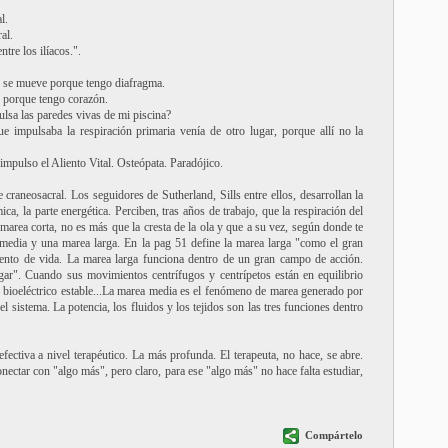
l.
al.
tre los ilíacos.".
s se mueve porque tengo diafragma.
 porque tengo corazón.
sa las paredes vivas de mi piscina?
e impulsaba la respiración primaria venía de otro lugar, porque allí no la
 impulso el Aliento Vital. Osteópata. Paradójico.
craneosacral. Los seguidores de Sutherland, Sills entre ellos, desarrollan la
ica, la parte energética. Perciben, tras años de trabajo, que la respiración del
 marea corta, no es más que la cresta de la ola y que a su vez, según donde te
 media y una marea larga. En la pag 51 define la marea larga "como el gran
iento de vida. La marea larga funciona dentro de un gran campo de acción.
ugar". Cuando sus movimientos centrífugos y centrípetos están en equilibrio
 bioeléctrico estable...La marea media es el fenómeno de marea generado por
del sistema. La potencia, los fluidos y los tejidos son las tres funciones dentro
fectiva a nivel terapéutico. La más profunda. El terapeuta, no hace, se abre.
onectar con "algo más", pero claro, para ese "algo más" no hace falta estudiar,
Compártelo