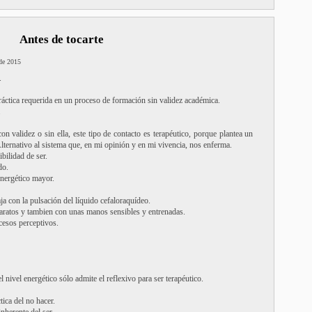
Antes de tocarte
 de 2015
.
ráctica requerida en un proceso de formación sin validez académica.
.
con validez o sin ella, este tipo de contacto es terapéutico, porque plantea un
Alternativo al sistema que, en mi opinión y en mi vivencia, nos enferma.
bilidad de ser.
do.
nergético mayor.
aja con la pulsación del líquido cefaloraquídeo.
paratos y tambien con unas manos sensibles y entrenadas.
cesos perceptivos.
l nivel energético sólo admite el reflexivo para ser terapéutico.
tica del no hacer.