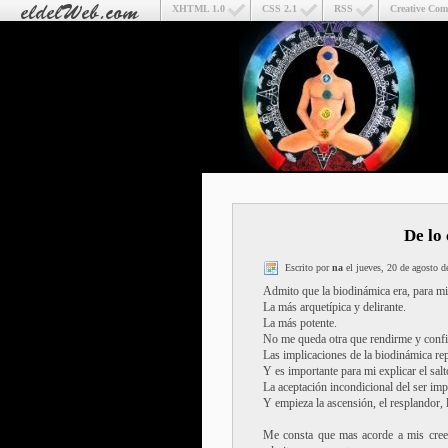
XHTML 1.0
CSS 2.1
RSS
Creative Co
De lo
Escrito por
na
el jueves, 20 de agosto d
Admito que la biodinámica era, para mi t
La más arquetípica y delirante.
La más potente.
No me queda otra que rendirme y confia
Las implicaciones de la biodinámica repr
Y es importante para mi explicar el salt
La aceptación incondicional del ser impl
Y empieza la ascensión, el resplandor, l
Me consta que mas acorde a mis creen