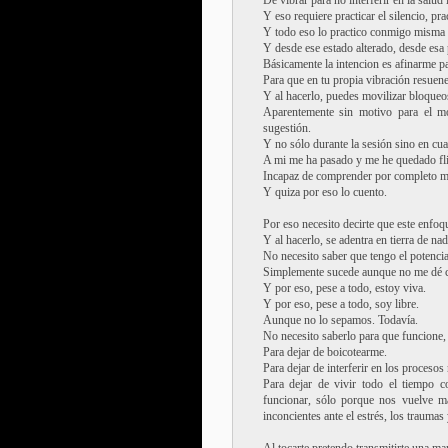
De vibrar para no interferir en la salud 
Y eso requiere practicar el silencio, pra
Y todo eso lo practico conmigo misma a
Y desde ese estado alterado, desde esa 
Básicamente la intencion es afinarme p
Para que en tu propia vibración resuene
Y al hacerlo, puedes movilizar bloqueos
Aparentemente sin motivo para el mo
sugestión.
Y no sólo durante la sesión sino en cu
A mi me ha pasado y me he quedado fl
Incapaz de comprender por completo m
Y quiza por eso lo cuento.
Por eso necesito decirte que este enfo
Y al hacerlo, se adentra en tierra de nad
No necesito saber que tengo el potenci
Simplemente sucede aunque no me dé c
Y por eso, pese a todo, estoy viva.
Y por eso, pese a todo, soy libre.
Aunque no lo sepamos. Todavía.
No necesito saberlo para que funcione,
Para dejar de boicotearme.
Para dejar de interferir en los proceso
Para dejar de vivir todo el tiempo 
funcionar, sólo porque nos vuelve m
inconcientes ante el estrés, los traumas 