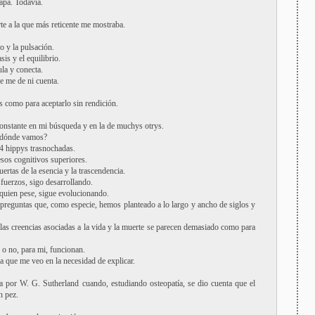
apa. Todavía.
rte a la que más reticente me mostraba.
o y la pulsación.
is y el equilibrio.
la y conecta.
ue me de ni cuenta.
 como para aceptarlo sin rendición.
constante en mi búsqueda y en la de muchys otrys.
 dónde vamos?
4 hippys trasnochadas.
sos cognitivos superiores.
ertas de la esencia y la trascendencia.
sfuerzos, sigo desarrollando.
 quien pese, sigue evolucionando.
s preguntas que, como especie, hemos planteado a lo largo y ancho de siglos y
las creencias asociadas a la vida y la muerte se parecen demasiado como para
 o no, para mi, funcionan.
 que me veo en la necesidad de explicar.
da por W. G. Sutherland cuando, estudiando osteopatía, se dio cuenta que el
n pez.