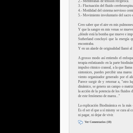
2.- Membranas de tensión recíproca.
3.- Fluctuación del fluido cerebroespina
4.- Motilidad del sistema nervioso centr
5.- Movimiento involuntario del sacro en
Creo saber que el aire en mis pulmone
Y que la sangre en mis venas se mueve
¿dónde está la bomba que mueve e impul
Sutherland concluyó que la energía qu
encontraba.
Y en un alarde de originalidad llamó al
A grosso modo así entiendo el enfoque 
terapia enfatizando en la parte biodinám
impulso ritmico craneal, a la que llama
sintonices, puedes percibir una marea
viento organizador generado por el al
Parece surgir de y retornar a, "otro l
dinámico, se genera un campo o matriz
la acción de la potencia de los fluidos 
de este fenómeno de marea..."
La explicación Biodinámica es la más e
Es el ser el que a sí mismy se cura al c
ni pagar, ni dejar de vivir.
Ver Comentarios (18)