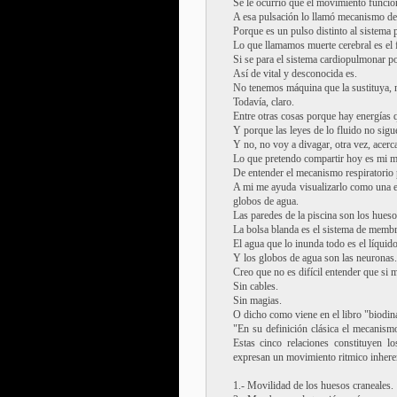
Se le ocurrió que el movimiento funcio
A esa pulsación lo llamó mecanismo de 
Porque es un pulso distinto al sistema p
Lo que llamamos muerte cerebral es el f
Si se para el sistema cardiopulmonar po
Así de vital y desconocida es.
No tenemos máquina que la sustituya, ni
Todavía, claro.
Entre otras cosas porque hay energías 
Y porque las leyes de lo fluido no sigu
Y no, no voy a divagar, otra vez, acerc
Lo que pretendo compartir hoy es mi ma
De entender el mecanismo respiratorio p
A mi me ayuda visualizarlo como una en
globos de agua.
Las paredes de la piscina son los hueso
La bolsa blanda es el sistema de membr
El agua que lo inunda todo es el líquid
Y los globos de agua son las neuronas.
Creo que no es difícil entender que si m
Sin cables.
Sin magias.
O dicho como viene en el libro "biodina
"En su definición clásica el mecanismo
Estas cinco relaciones constituyen l
expresan un movimiento ritmico inheren
1.- Movilidad de los huesos craneales.