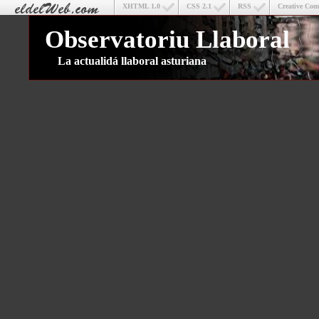
XHTML 1.0
CSS 2.1
RSS
Creative Co
Observatoriu Llaboral
La actualidá llaboral asturiana