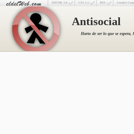
XHTML 1.0
CSS 2.1
RSS
Creative Co
Antisocial
Harto de ser lo que se espera, 