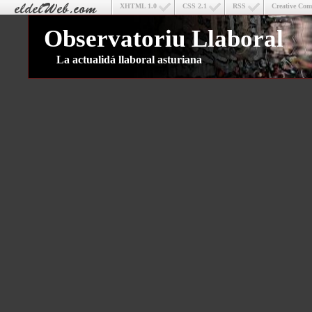
XHTML 1.0
CSS 2.1
RSS
Creative Co
Observatoriu Llaboral
La actualidá llaboral asturiana