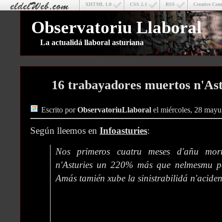
XHTML 1.0
CSS 2.1
RSS
Creative Co
Observatoriu Llaboral
La actualidá llaboral asturiana
16 trabayadores muertos n'Astu
Escrito por
ObservatoriuLlaboral
el miércoles, 28 mayu
Según lleemos en
Infoasturies
:
Nos primeros cuatru meses d'añu morr
n'Asturies un 220% más que nelmesmu pe
Amás tamién xube la sinistrabilidá n'aciden