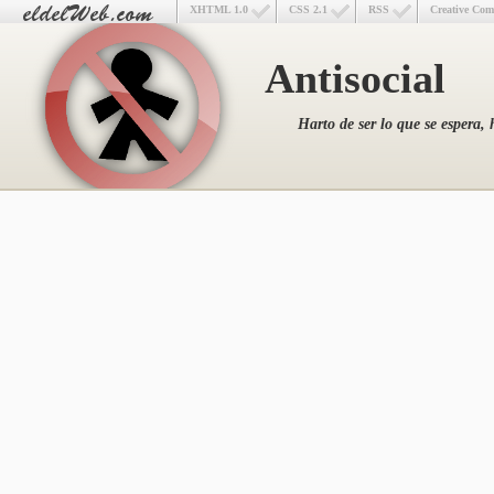
XHTML 1.0
CSS 2.1
RSS
Creative Co
Antisocial
Harto de ser lo que se espera, 