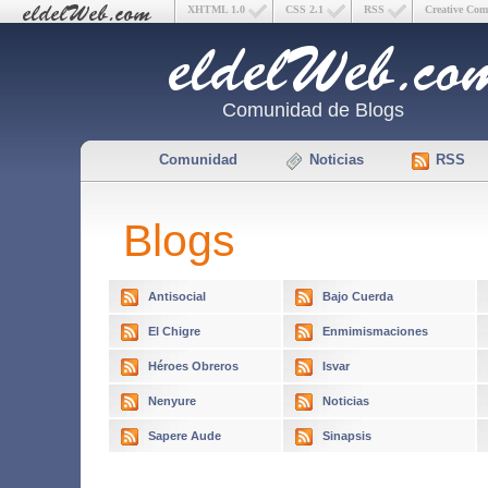
XHTML 1.0
CSS 2.1
RSS
Creative Co
Comunidad de Blogs
Comunidad
Noticias
RSS
Blogs
Antisocial
Bajo Cuerda
El Chigre
Enmimismaciones
Héroes Obreros
Isvar
Nenyure
Noticias
Sapere Aude
Sinapsis