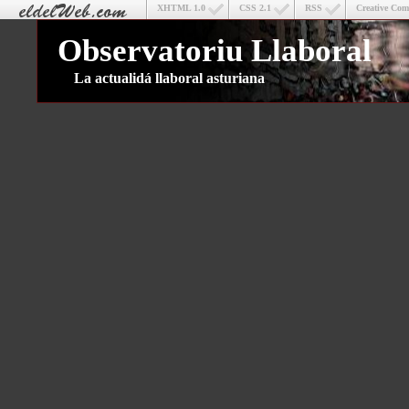
XHTML 1.0
CSS 2.1
RSS
Creative Co
Observatoriu Llaboral
La actualidá llaboral asturiana