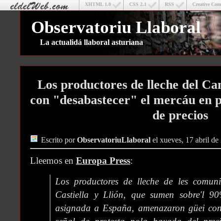
XHTML 1.0
CSS 2.1
RSS
Creative Co
Observatoriu Llaboral
La actualidá llaboral asturiana
Los productores de lleche del C
con "desabastecer" el mercáu en p
de precios
Escrito por
ObservatoriuLlaboral
el xueves, 17 abril de
Lleemos en
Europa Press
:
Los productores de lleche de les comun
Castiella y Llión, que sumen sobre'l 9
asignada a España, amenazaron güei con