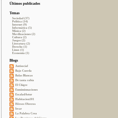
Últimos publicados
Temas
Sociedad (37)
Política (14)
Internet (9)
Informática (5)
Música (2)
Movilizaciones (2)
Cultura (2)
Juegos (2)
Literatura (2)
Derecho (1)
Linux (1)
Economía (1)
Blogs
Antisocial
Bajo Cuerda
Balas Blancas
De tanta rabia
El Chigre
Enmimismaciones
EscaladAstur
Habitacion101
Héroes Obreros
Isvar
La Palabra Crea