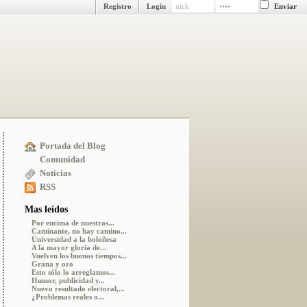
Registro
Login
Portada del Blog
Comunidad
Noticias
RSS
Mas leídos
Por encima de nuestras...
Caminante, no hay camino...
Universidad a la boloñesa
A la mayor gloria de...
Vuelven los buenos tiempos...
Grana y oro
Esto sólo lo arreglamos...
Humor, publicidad y...
Nuevo resultado electoral,...
¿Problemas reales o...