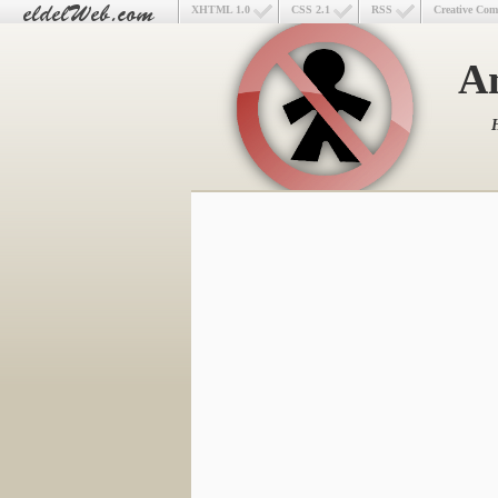
XHTML 1.0
CSS 2.1
RSS
Creative Co
An
H