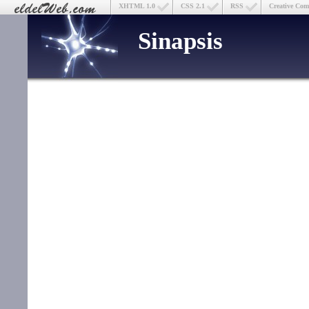
XHTML 1.0
CSS 2.1
RSS
Creative Co
Sinapsis