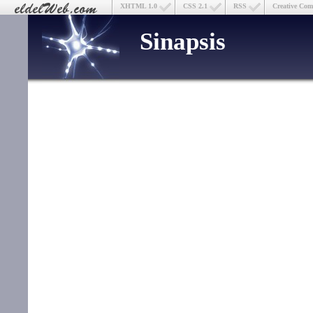
XHTML 1.0
CSS 2.1
RSS
Creative Co
Sinapsis