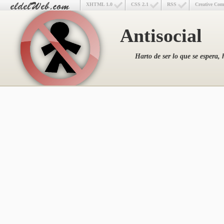
XHTML 1.0
CSS 2.1
RSS
Creative Co
Antisocial
Harto de ser lo que se espera, 