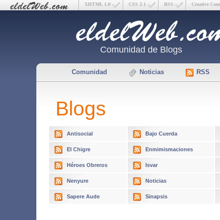
XHTML 1.0
CSS 2.1
RSS
Creative Co
Comunidad de Blogs
Comunidad
Noticias
RSS
Blogs
Antisocial
Bajo Cuerda
El Chigre
Enmimismaciones
Héroes Obreros
Isvar
Nenyure
Noticias
Sapere Aude
Sinapsis