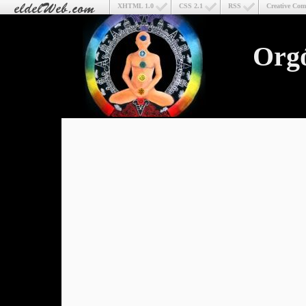
XHTML 1.0
CSS 2.1
RSS
Creative Co
Org