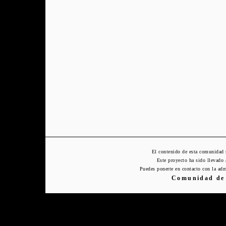
El contenido de esta comunidad 
Este proyecto ha sido llevado
Puedes ponerte en contacto con la adm
Comunidad de 