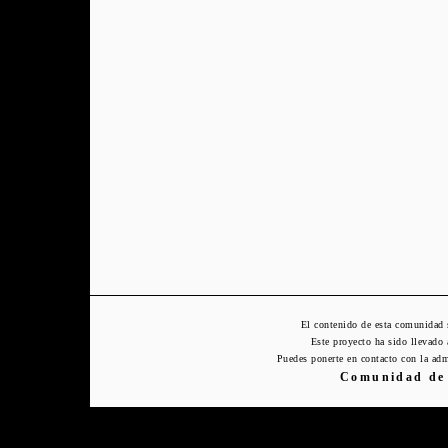
El contenido de esta comunidad 
Este proyecto ha sido llevado
Puedes ponerte en contacto con la adm
Comunidad de 