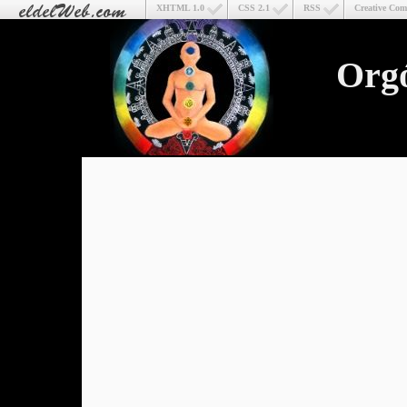
XHTML 1.0
CSS 2.1
RSS
Creative Co
Org