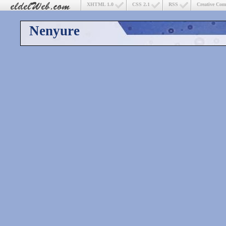
XHTML 1.0
CSS 2.1
RSS
Creative Co
Nenyure