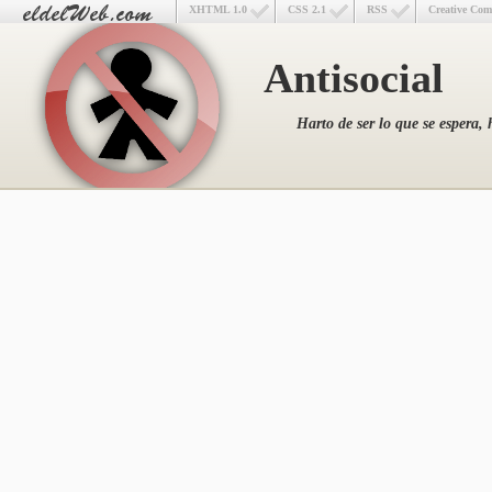
XHTML 1.0
CSS 2.1
RSS
Creative Co
Antisocial
Harto de ser lo que se espera, 