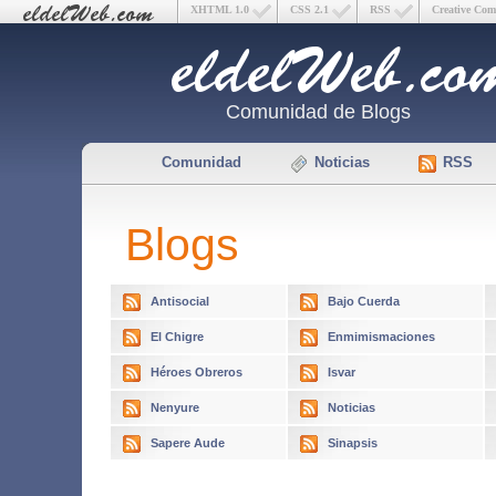
XHTML 1.0
CSS 2.1
RSS
Creative Co
Comunidad de Blogs
Comunidad
Noticias
RSS
Blogs
Antisocial
Bajo Cuerda
El Chigre
Enmimismaciones
Héroes Obreros
Isvar
Nenyure
Noticias
Sapere Aude
Sinapsis