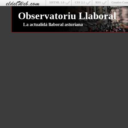
XHTML 1.0
CSS 2.1
RSS
Creative Co
Observatoriu Llaboral
La actualidá llaboral asturiana