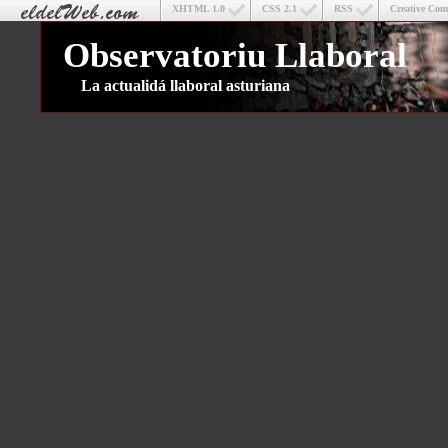
XHTML 1.0
CSS 2.1
RSS
Creative Co
Observatoriu Llaboral
La actualidá llaboral asturiana