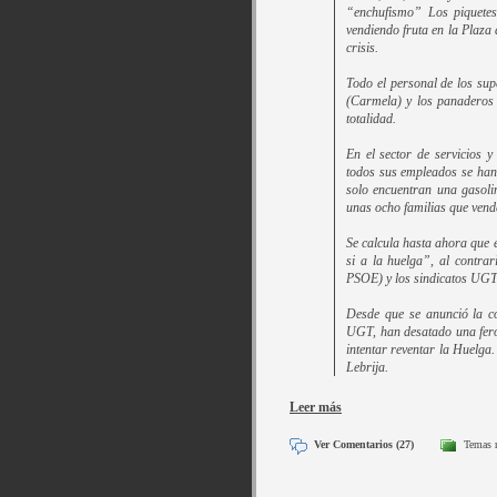
“enchufismo” Los piquetes
vendiendo fruta en la Plaza 
crisis.
Todo el personal de los su
(Carmela) y los panaderos
totalidad.
En el sector de servicios y
todos sus empleados se han
solo encuentran una gasolin
unas ocho familias que vend
Se calcula hasta ahora que 
si a la huelga”, al contra
PSOE) y los sindicatos UGT
Desde que se anunció la c
UGT, han desatado una fero
intentar reventar la Huelga
Lebrija.
Leer más
Ver Comentarios (27)
Temas 