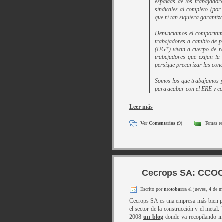
espaldas de los trabajadore
sindicales al completo (po
que ni tan siquiera garanti
Denunciamos el comportamie
trabajadores a cambio de 
(UGT) vivan a cuerpo de rey
trabajadores que exijan l
persigue precarizar las cond
Somos los que trabajamos 
para acabar con el ERE y c
Leer más
Ver Comentarios (9)
Temas re
Cecrops SA: CCOO 
Escrito por
neotobarra
el jueves, 4 de 
Cecrops SA es una empresa más bien pe
el sector de la construcción y el metal
2008
un blog
donde va recopilando inf