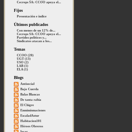
Cecrops SA: CCOO apoya el...
Fijos
Presentación e índice
Últimos publicados
Con menos de un 12% de...
Cecrops SA: CCOO apoya el...
Partidos políticos y...
Sindicatos atacan a los...
Temas
CCOO (20)
UGT (13)
USO (2)
LAB (1)
ELA (1)
Blogs
Antisocial
Bajo Cuerda
Balas Blancas
De tanta rabia
El Chigre
Enmimismaciones
EscaladAstur
Habitacion101
Héroes Obreros
Isvar