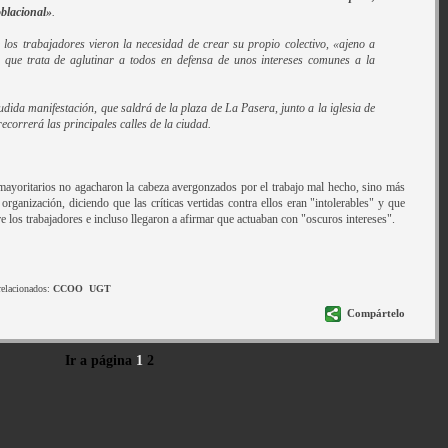
oblacional»
.
 los trabajadores vieron la necesidad de crear su propio colectivo, «ajeno a
a, que trata de aglutinar a todos en defensa de unos intereses comunes a la
udida manifestación, que saldrá de la plaza de La Pasera, junto a la iglesia de
ecorrerá las principales calles de la ciudad.
 mayoritarios no agacharon la cabeza avergonzados por el trabajo mal hecho, sino más
 organización, diciendo que las críticas vertidas contra ellos eran "intolerables" y que
e los trabajadores e incluso llegaron a afirmar que actuaban con "oscuros intereses".
relacionados:
CCOO
UGT
Compártelo
Ir a página
1
2