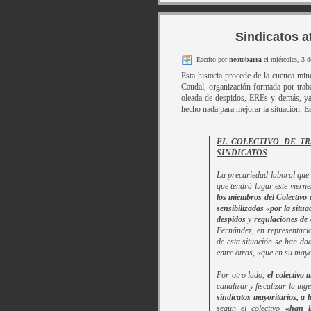
Sindicatos at
Escrito por
neotobarra
el miércoles, 3 
Esta historia procede de la cuenca min
Caudal, organización formada por traba
oleada de despidos, EREs y demás, ya
hecho nada para mejorar la situación. Es
EL COLECTIVO DE T
SINDICATOS
La precariedad laboral que 
que tendrá lugar este vierne
los miembros del Colectivo
sensibilizadas «por la situ
despidos y regulaciones de
Fernández, en representaci
de esta situación se han da
entre otras, «que en su may
Por otro lado,
el colectivo
canalizar y fiscalizar la in
sindicatos mayoritarios, a 
según el colectivo
«han l