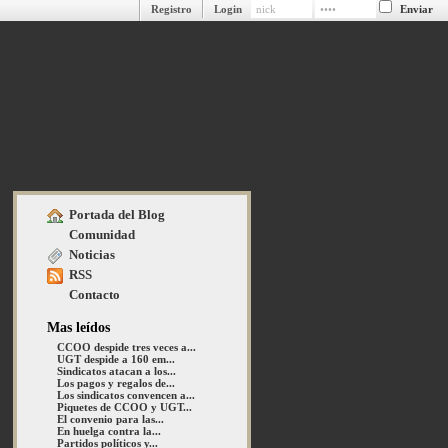
Registro
Login
Portada del Blog
Comunidad
Noticias
RSS
Contacto
Mas leídos
CCOO despide tres veces a...
UGT despide a 160 em...
Sindicatos atacan a los...
Los pagos y regalos de...
Los sindicatos convencen a...
Piquetes de CCOO y UGT...
El convenio para las...
En huelga contra la...
Partidos políticos y...