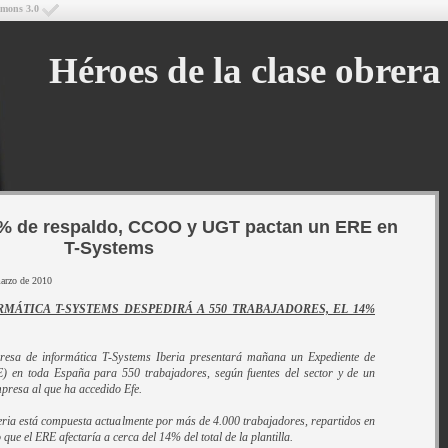
mmons 3.0
Héroes de la clase obrera
% de respaldo, CCOO y UGT pactan un ERE en
T-Systems
marzo de 2010
MÁTICA T-SYSTEMS DESPEDIRÁ A 550 TRABAJADORES, EL 14%
resa de informática T-Systems Iberia presentará mañana un Expediente de
) en toda España para 550 trabajadores, según fuentes del sector y de un
presa al que ha accedido Efe.
beria está compuesta actualmente por más de 4.000 trabajadores, repartidos en
 que el ERE afectaría a cerca del 14% del total de la plantilla.