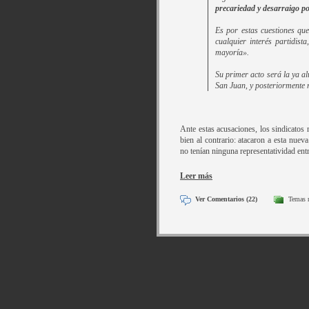
precariedad y desarraigo p
Es por estas cuestiones que
cualquier interés partidist
mayoría».
Su primer acto será la ya al
San Juan, y posteriormente r
Ante estas acusaciones, los sindicatos
bien al contrario: atacaron a esta nueva
no tenían ninguna representatividad entr
Leer más
Ver Comentarios (22)
Temas 