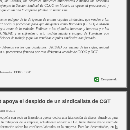
s, los Comités, las centrales sindicales minoritarias e incluso las secciones
r ejemplo la Sección Sindical de CCOO en Madrid se opuso al preacuerdo) y
za que en un año la empresa plantee un nuevo ERE.
nto indigno de la dirigencia de ambas cúpulas sindicales, que venden a los
paz social y prebendas para que dirigentes como Bernadás (CCOO) o Mazón
 a costa de la traición. Pedimos a los afiliados honestos y honrado y a los
a UNIDAD y se enfrenten a esta medida injusta e indigna de T-Systems que
iciones de trabajo y que las vendidas cúpulas sindicales han firmado.
y debemos ser los que decidamos, UNIDAD por encima de las siglas, unidad
on el preacuerdo firmado por esta dirigencia vendida de CCOO y UGT.
lacionados:
CCOO
UGT
Compártelo
apoya el despido de un sindicalista de CGT
marzo de 2010
queña con sede en Barcelona que se dedica a la fabricación de discos abrasivos para
. Un trabajador de la empresa, actualmente afiliado a CGT, tiene abierto desde enero de
ormación sobre los conflictos laborales en la empresa. Para los desconfiados, en
la