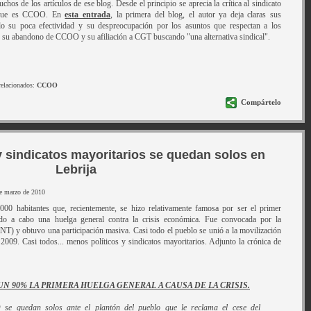
os de los artículos de ese blog. Desde el principio se aprecia la crítica al sindicato
, que es CCOO. En
esta entrada
, la primera del blog, el autor ya deja claras sus
 su poca efectividad y su despreocupación por los asuntos que respectan a los
o su abandono de CCOO y su afiliación a CGT buscando "una alternativa sindical".
relacionados:
CCOO
Compártelo
 y sindicatos mayoritarios se quedan solos en
Lebrija
de marzo de 2010
000 habitantes que, recientemente, se hizo relativamente famosa por ser el primer
do a cabo una huelga general contra la crisis económica. Fue convocada por la
T) y obtuvo una participación masiva. Casi todo el pueblo se unió a la movilización
 2009. Casi todos... menos políticos y sindicatos mayoritarios. Adjunto la crónica de
N 90% LA PRIMERA HUELGA GENERAL A CAUSA DE LA CRISIS.
 quedan solos ante el plantón del pueblo que le reclama el cese del