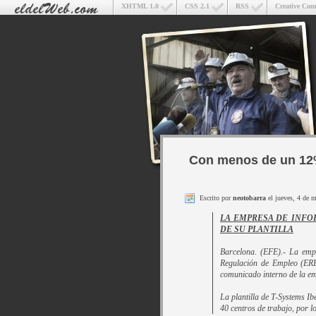
XHTML 1.0
CSS 2.1
RSS
Creative Co
Con menos de un 12
Escrito por
neotobarra
el jueves, 4 de 
LA EMPRESA DE INFOR
DE SU PLANTILLA
Barcelona. (EFE).- La emp
Regulación de Empleo (ERE
comunicado interno de la em
La plantilla de T-Systems I
40 centros de trabajo, por lo