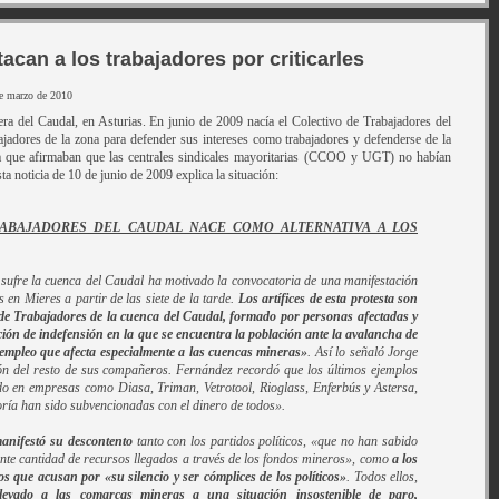
acan a los trabajadores por criticarles
de marzo de 2010
era del Caudal, en Asturias. En junio de 2009 nacía el Colectivo de Trabajadores del
jadores de la zona para defender sus intereses como trabajadores y defenderse de la
 que afirmaban que las centrales sindicales mayoritarias (CCOO y UGT) no habían
ta noticia de 10 de junio de 2009 explica la situación:
RABAJADORES DEL CAUDAL NACE COMO ALTERNATIVA A LOS
sufre la cuenca del Caudal ha motivado la convocatoria de una manifestación
s en Mieres a partir de las siete de la tarde.
Los artífices de esta protesta son
 de Trabajadores de la cuenca del Caudal, formado por personas afectadas y
ación de indefensión en la que se encuentra la población ante la avalancha de
 empleo que afecta especialmente a las cuencas mineras»
. Así lo señaló Jorge
ón del resto de sus compañeros. Fernández recordó que los últimos ejemplos
do en empresas como Diasa, Triman, Vetrotool, Rioglass, Enferbús y Astersa,
oría han sido subvencionadas con el dinero de todos».
 manifestó su descontento
tanto con los partidos políticos, «que no han sabido
gente cantidad de recursos llegados a través de los fondos mineros», como
a los
los que acusan por «su silencio y ser cómplices de los políticos»
. Todos ellos,
levado a las comarcas mineras a una situación insostenible de paro,