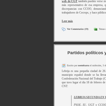
web de CGT
también pueden verse much
más representativo de esa empresa
discrepancias con CCOO, denunciando
trabajadores de Cecrops, y hace públic
Leer más
Ver Comentarios (19)
Temas 
Partidos políticos
Escrito por
neotobarra
el miércoles, 3 
Lebrija es una pequeña ciudad de 26.
municipio español donde se ha lleva
Confederación Nacional del Trabajo (CN
que tuvo lugar el día 18 de febrero de
CNT:
LEBRIJA SECUNDA EN U
PSOE, IU, UGT y CCOO se