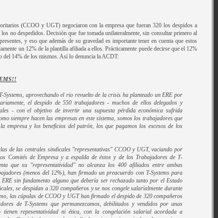
mayoritarios (CCOO y UGT) negociaron con la empresa que fueran 320 los despidos a
 los no despedidos. Decisión que fue tomada unilateralmente, sin consultar primero al
 presentes, y eso que además de su gravedad es importante tener en cuenta que estos
mente un 12% de la plantilla afiliada a ellos. Prácticamente puede decirse que el 12%
ido del 14% de los mismos. Así lo denuncia la ACDT:
TEMS!!
-Systems, aprovechando el rio revuelto de la crisis ha planteado un ERE por
nariamente, el despido de 550 trabajadores - muchos de ellos delegados y
icales - con el objetivo de invertir una supuesta pérdida económica sufrida
Como siempre hacen las empresas en este sistema, somos los trabajadores que
la empresa y los beneficios del patrón, los que pagamos los excesos de los
pulas de las centrales sindicales "representativas" CCOO y UGT, vaciando por
 los Comités de Empresa y a espalda de éstos y de los Trabajadores de T-
enta que su "representatividad" no alcanza los 400 afiliados entre ambas
abajadores (menos del 12%), han firmado un preacuerdo con T-Systems para
n ERE sin fundamento alguno que debería ser rechazado tanto por el Estado
icales, se despidan a 320 compañeros y se nos congele salarialmente durante
ismo, las cúpulas de CCOO y UGT han firmado el despido de 320 compañeros
dores de T-Systems que permanezcamos, debilitados y vendidos por unas
o tienen repesentatividad ni ética, con la congelación salarial acordada a