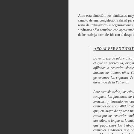
Ante esta situación, los sindicatos 
cambio de una congelación salarial para
resto de trabajadores u organizaciones
sindicatos sólo contaban con aproximada
de los trabajadores decidieron el desp
¡¡NO AL ERE EN T-SYS
La empresa de informática T
el que se perseguía, origi
afiliados a centrales sind
durante los últimos años. 
generamos las riquezas de 
directivos de la Patronal.
Ante esta situación, las cú
completo las funciones de
Systems, y teniendo en cu
centrales de unos 4000 tr
que, en lugar de aplicar u
como por las centrales sind
dos años, o lo que es lo m
que pagaremos los trabaja
centrales sindicales que n