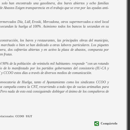
 solo han encontrado una gasolinera, dos bares abiertos y ocho familias
de Abastos Exigen transparencia en el trabajo que se cree por las ayudas anti-
permercados Día, Lidl, Eroski, Mercadona, otros supermercados a nivel local
 secundan la huelga al 100%. Asimismo todos los bancos la secundan en su
 construcción, los bares y restaurantes, las principales obras del municipio,
 marchado o bien se han dedicado a otras labores particulares. Los piquetes
era, dos cafeterías abiertas y en activo la plaza de abastos, compuesta por
en frutas.
el 90% de la población -de veintiséis mil habitantes- responde “con un rotundo
rio de lo manifestado por los partidos gobernantes del consistorio (IU-CA y
 y CCOO estos días a través de diversos medios de comunicación.
onvocatoria de Huelga, tanto el Ayuntamiento como los sindicatos CCOO y
z campaña contra la CNT, recurriendo a todo tipo de sucias artimañas para
. Pero nada de esto está consiguiendo doblegar el ánimo de los compañeros de
relacionados:
CCOO
UGT
Compártelo