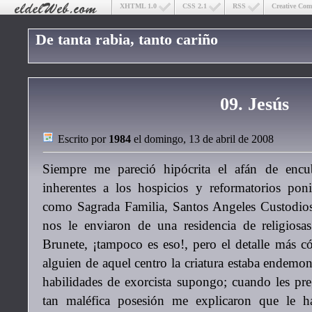
XHTML 1.0
CSS 2.1
RSS
Creative Co
De tanta rabia, tanto cariño
09. Jesús
Escrito por
1984
el domingo, 13 de abril de 2008
Siempre me pareció hipócrita el afán de encub
inherentes a los hospicios y reformatorios poni
como Sagrada Familia, Santos Angeles Custodios.
nos le enviaron de una residencia de religiosa
Brunete, ¡tampoco es eso!, pero el detalle más 
alguien de aquel centro la criatura estaba endemon
habilidades de exorcista supongo; cuando les pr
tan maléfica posesión me explicaron que le h