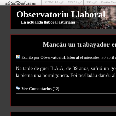
XHTML 1.0
CSS 2.1
RSS
Creative Co
Observatoriu Llaboral
La actualidá llaboral asturiana
Mancáu un trabayador e
Escrito por
ObservatoriuLlaboral
el miércoles, 30 abril
Na tarde de güei B.A.A, de 39 años, sufrió un gol
la pierna una hormigonera. Foi treslladáu darréu al
Ver Comentarios (12)