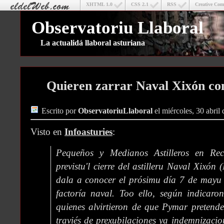
XHTML 1.0
CSS 2.1
RSS
Creative Co
Observatoriu Llaboral
La actualidá llaboral asturiana
Quieren zarrar Naval Xixón con
Escrito por
ObservatoriuLlaboral
el miércoles, 30 abril
Visto en
Infoasturies
:
Pequeños y Medianos Astilleros en Rec
previstu'l cierre del astilleru Naval Xixón
dala a conocer el prósimu día 7 de mayu 
factoría naval. Too ello, según indicaron 
quienes alvirtieron de que Pymar pretende 
traviés de prexubilaciones ya indemnizacion