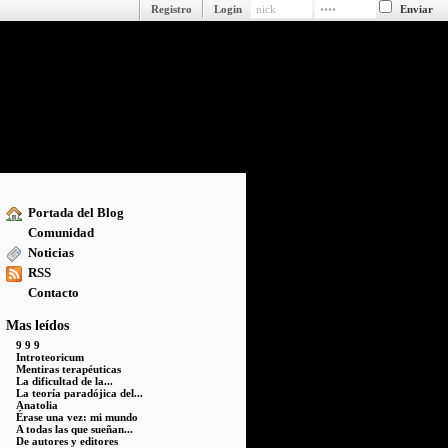
Registro
Login
Portada del Blog
Comunidad
Noticias
RSS
Contacto
Mas leídos
9 9 9
Introteoricum
Mentiras terapéuticas
La dificultad de la...
La teoría paradójica del...
Anatolia
Érase una vez: mi mundo
A todas las que sueñan...
De autores y editores