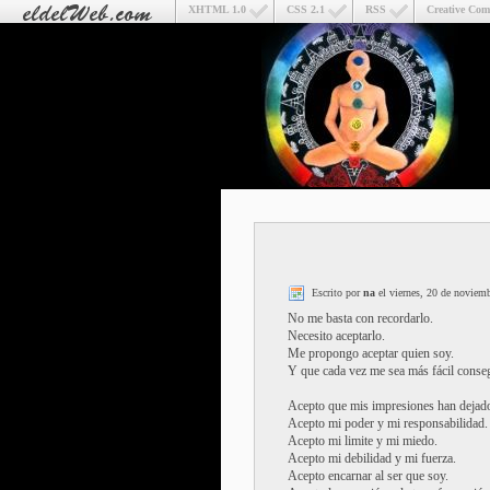
XHTML 1.0
CSS 2.1
RSS
Creative Co
Escrito por
na
el viernes, 20 de noviem
No me basta con recordarlo.
Necesito aceptarlo.
Me propongo aceptar quien soy.
Y que cada vez me sea más fácil conseg
Acepto que mis impresiones han dejado 
Acepto mi poder y mi responsabilidad.
Acepto mi limite y mi miedo.
Acepto mi debilidad y mi fuerza.
Acepto encarnar al ser que soy.