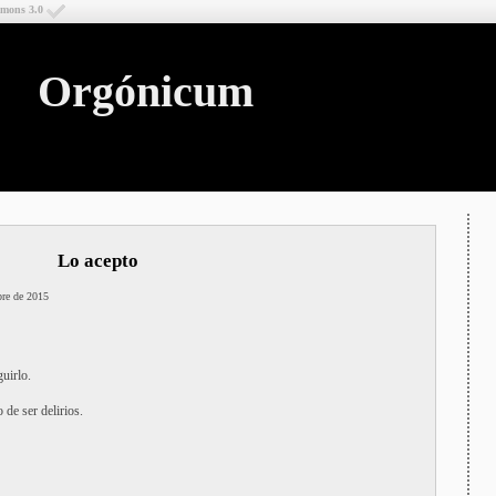
mmons 3.0
Orgónicum
Lo acepto
bre de 2015
uirlo.
de ser delirios.