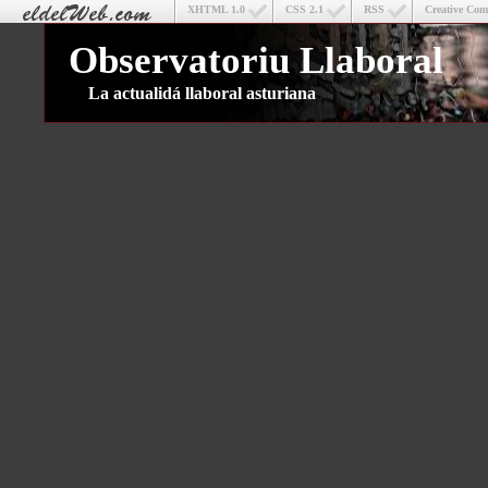
XHTML 1.0
CSS 2.1
RSS
Creative Co
Observatoriu Llaboral
La actualidá llaboral asturiana