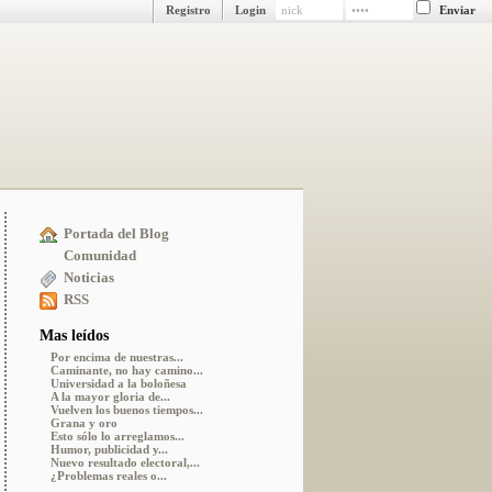
Registro
Login
Portada del Blog
Comunidad
Noticias
RSS
Mas leídos
Por encima de nuestras...
Caminante, no hay camino...
Universidad a la boloñesa
A la mayor gloria de...
Vuelven los buenos tiempos...
Grana y oro
Esto sólo lo arreglamos...
Humor, publicidad y...
Nuevo resultado electoral,...
¿Problemas reales o...