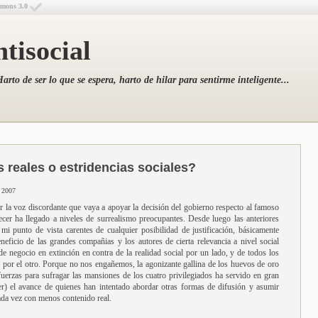
mmons 3.0
tisocial
arto de ser lo que se espera, harto de hilar para sentirme inteligente...
 reales o estridencias sociales?
e 2007
 la voz discordante que vaya a apoyar la decisión del gobierno respecto al famoso
er ha llegado a niveles de surrealismo preocupantes. Desde luego las anteriores
mi punto de vista carentes de cualquier posibilidad de justificación, básicamente
eficio de las grandes compañias y los autores de cierta relevancia a nivel social
de negocio en extinción en contra de la realidad social por un lado, y de todos los
 por el otro. Porque no nos engañemos, la agonizante gallina de los huevos de oro
 fuerzas para sufragar las mansiones de los cuatro privilegiados ha servido en gran
er) el avance de quienes han intentado abordar otras formas de difusión y asumir
cada vez con menos contenido real.