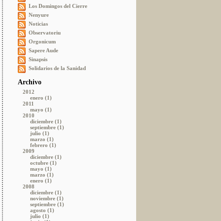
Los Domingos del Cierre
Nenyure
Noticias
Observatoriu
Orgonicum
Sapere Aude
Sinapsis
Solidarios de la Sanidad
Archivo
2012
enero (1)
2011
mayo (1)
2010
diciembre (1)
septiembre (1)
julio (1)
marzo (1)
febrero (1)
2009
diciembre (1)
octubre (1)
mayo (1)
marzo (1)
enero (1)
2008
diciembre (1)
noviembre (1)
septiembre (1)
agosto (1)
julio (1)