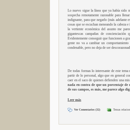
Lo nuevo sigue la línea que ya había sido m
sospecha remotamente razonable para llenar
indignante, para que negarlo (más adelante e
cosas que se escuchan meneando la cabeza e 
la vertiente económica del asunto me pare
gigantescas campañas de concienciación qu
Evidentemente conseguir que funcionen a gran
gente no va a cambiar un comportamiento y
condenable, pero no deja de ser descorazonad
De todas formas lo interesante de este tema n
partir de lo personal, algo que en general c
caer en el saco de quienes defienden una mis
nada en contra de que un porcentaje de m
de sus campos, es más, me parece algo dig
Leer más
Ver Comentarios (32)
Temas relacio