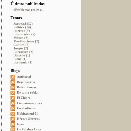
Últimos publicados
¿Problemas reales o...
Temas
Sociedad (37)
Política (14)
Internet (9)
Informática (5)
Música (2)
Movilizaciones (2)
Cultura (2)
Juegos (2)
Literatura (2)
Derecho (1)
Linux (1)
Economía (1)
Blogs
Antisocial
Bajo Cuerda
Balas Blancas
De tanta rabia
El Chigre
Enmimismaciones
EscaladAstur
Habitacion101
Héroes Obreros
Isvar
La Palabra Crea