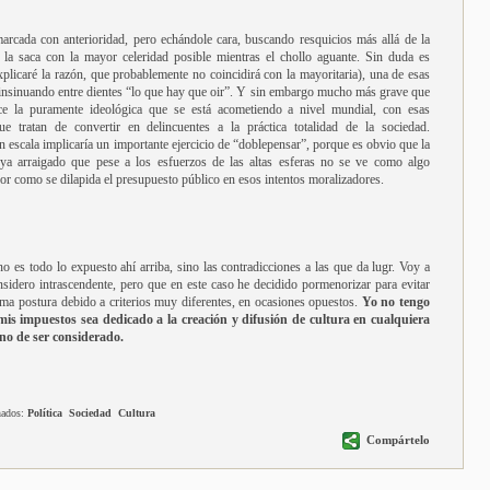
arcada con anterioridad, pero echándole cara, buscando resquicios más allá de la
 la saca con la mayor celeridad posible mientras el chollo aguante. Sin duda es
xplicaré la razón, que probablemente no coincidirá con la mayoritaria), una de esas
insinuando entre dientes “lo que hay que oir”. Y sin embargo mucho más grave que
ce la puramente ideológica que se está acometiendo a nivel mundial, con esas
e tratan de convertir en delincuentes a la práctica totalidad de la sociedad.
 escala implicaría un importante ejercicio de “doblepensar”, porque es obvio que la
a arraigado que pese a los esfuerzos de las altas esferas no se ve como algo
or como se dilapida el presupuesto público en esos intentos moralizadores.
o es todo lo expuesto ahí arriba, sino las contradicciones a las que da lugr. Voy a
onsidero intrascendente, pero que en este caso he decidido pormenorizar para evitar
ma postura debido a criterios muy diferentes, en ocasiones opuestos.
Yo no tengo
is impuestos sea dedicado a la creación y difusión de cultura en cualquiera
no de ser considerado.
nados:
Política
Sociedad
Cultura
Compártelo