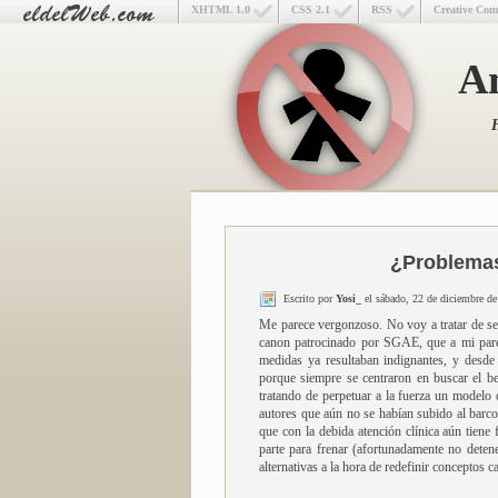
XHTML 1.0
CSS 2.1
RSS
Creative Co
An
H
¿Problemas
Escrito por
Yosi_
el sábado, 22 de diciembre d
Me parece vergonzoso. No voy a tratar de ser
canon patrocinado por SGAE, que a mi parec
medidas ya resultaban indignantes, y desde 
porque siempre se centraron en buscar el ben
tratando de perpetuar a la fuerza un modelo 
autores que aún no se habían subido al barco
que con la debida atención clínica aún tiene
parte para frenar (afortunadamente no deten
alternativas a la hora de redefinir conceptos 