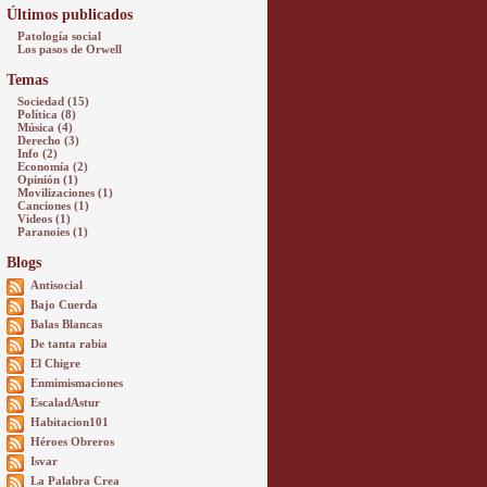
Últimos publicados
Patología social
Los pasos de Orwell
Temas
Sociedad (15)
Política (8)
Música (4)
Derecho (3)
Info (2)
Economía (2)
Opinión (1)
Movilizaciones (1)
Canciones (1)
Videos (1)
Paranoies (1)
Blogs
Antisocial
Bajo Cuerda
Balas Blancas
De tanta rabia
El Chigre
Enmimismaciones
EscaladAstur
Habitacion101
Héroes Obreros
Isvar
La Palabra Crea