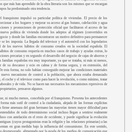
los que más han aprendido de la obra literaria son los mismos que se encargan
empos ha predominado otra tendencia.
el franquismo impulsó su particular política de viviendas. El precio de los
porcionar a los hogares y mejorar su acceso al gas butano, calefacción y agua
ciones y promociones de protección oficial que facilitaron el acceso de las
 nueva política de vivienda donde los adeptos al régimen (convertidos en
gocio y donde las familias encontraron un motivo definitivo para permanecer
e se les imponía. La llegada del televisor y el automóvil con los legendarios
el de los nuevos hábitos de consumo creados en la sociedad española. El
ábitos de consumo requería en muchos casos de trabajo y ayudas extras, lo
ciones precarias y en segundo el desarrollo del negocio de cajas de ahorros y
s familias españolas era muy importante, ya que se trataba, ni más ni menos,
r de su descanso y ocio en calma y de forma segura, y en extensión, del
De esta forma, no solo habían conseguido mejorar las condiciones materiales
n nuevo mecanismo de control a la población, que ahora estaba demasiado
o, el coche y el televisor como para hacer la revolución, o como mínimo, tratar
laborales y de vida. No se hacen tan necesarios los mecanismos represivos de
propietarios, pensaron algunos.
ue, ni mucho menos, concebida por el franquismo. Presenta los antecedentes
orma más sutil de control a la ciudadanía, alejada de las formas explícitas
 la firme amenaza del gran hermano las mayorías tienen mayor dificultad para
sentendidos de todo determinismo social incluso llegan a sentirse realmente
cluso con antelación en el resto de occidente, y puede significar la evolución
tiguas (cuyos protagonistas eran la religión y las relaciones primarias) a las
sentan en gran medida bajo la influencia del consumismo. En este sentido,
desmesurado, alimentado por la ayuda de los medios de comunicación que