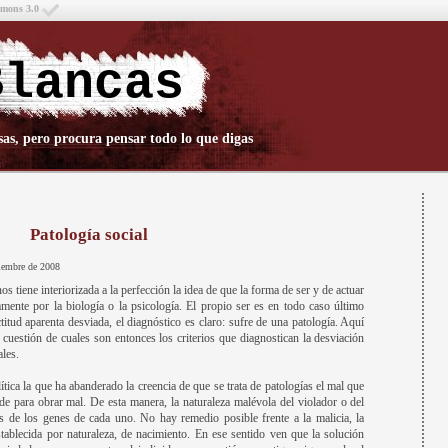
mmons 3.0
Blancas
sas, pero procura pensar todo lo que digas
Patología social
tiembre de 2008
os tiene interiorizada a la perfección la idea de que la forma de ser y de actuar
mente por la biología o la psicología. El propio ser es en todo caso último
titud aparenta desviada, el diagnóstico es claro: sufre de una patología. Aquí
 cuestión de cuales son entonces los criterios que diagnostican la desviación
ales.
ítica la que ha abanderado la creencia de que se trata de patologías el mal que
de para obrar mal. De esta manera, la naturaleza malévola del violador o del
as de los genes de cada uno. No hay remedio posible frente a la malicia, la
tablecida por naturaleza, de nacimiento. En ese sentido ven que la solución