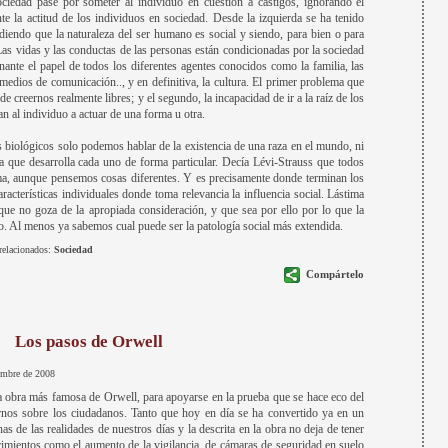
sociedad pase por someter al individuo en cuestión a castigos, ignorando el
te la actitud de los individuos en sociedad. Desde la izquierda se ha tenido
ndiendo que la naturaleza del ser humano es social y siendo, para bien o para
Las vidas y las conductas de las personas están condicionadas por la sociedad
nte el papel de todos los diferentes agentes conocidos como la familia, las
 medios de comunicación.., y en definitiva, la cultura. El primer problema que
 de creernos realmente libres; y el segundo, la incapacidad de ir a la raíz de los
n al individuo a actuar de una forma u otra.
s biológicos solo podemos hablar de la existencia de una raza en el mundo, ni
a que desarrolla cada uno de forma particular. Decía Lévi-Strauss que todos
a, aunque pensemos cosas diferentes. Y es precisamente donde terminan los
aracterísticas individuales donde toma relevancia la influencia social. Lástima
ue no goza de la apropiada consideración, y que sea por ello por lo que la
o. Al menos ya sabemos cual puede ser la patología social más extendida.
relacionados:
Sociedad
Compártelo
Los pasos de Orwell
iembre de 2008
la obra más famosa de Orwell, para apoyarse en la prueba que se hace eco del
rnos sobre los ciudadanos. Tanto que hoy en día se ha convertido ya en un
as de las realidades de nuestros días y la descrita en la obra no deja de tener
imientos como el aumento de la vigilancia, de cámaras de seguridad en suelo