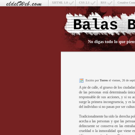
XHTML 1.0
CSS 2.1
RSS
Creative Co
Balas 
No digas todo lo que pien
Escrito por
Torres
el viernes, 26 de sep
A pie de calle, el grueso de los ciudadan
de las personas está determinada única
responsable de sus acciones, y si su ac
surge la primera incongruencia, y es la
del individuo si no pasan por ser cultur
Tradicionalmente ha sido la derecha pol
acecha a las personas y que las persua
delincuente se conserva en las entrañ
crueldad o la inmoralidad que viene es