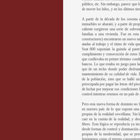
público, etc. Sin embargo, parece que 
de mover los hilos, y en los últimos ti
A partir de la década de los sesenta 
inmuebles se abarató, y a parte de pro
caliente surgieron una serie de subven
familias a una vivienda. Fue en esta
constructores) encontraron un nuevo ne
atadas al trabajo y el ritmo de vida qu
Seat 600 suponían la guinda al past
cumplimiento y consecución de estos h
que conllevaba en primer término condi
bancos. Lo que estaba en juego para la
que de un techo donde poder disfruta
mantenimiento de su
calidad de vida
. 
de la población, sino que se halló u
preocupada por pagar las letras del pis
de luchar por mejorar sus condiciones 
control mientras estemos en un país de 
Pero esta nueva forma de dominio no f
en nuestro país de lo que supone una f
propias de la realidad orwelliana. Sin
caer en la cuenta de la realidad, y de
libres. Esta lógica se reproducía ya in
desde formas de control y dominación an
propias de la modernidad, que se pre
fenómenos como el mismo consumismo 