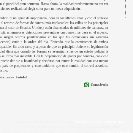
yen el papel del gran hermano. Hasta ahora, la realidad predominante no era tan
sientes realizado al elegir color para tu nueva adquisición.
erdido ni un ápice de importancia, pero en los últimos años y con el pretexto
o al retorno de formas de control más implacables: las calles de los principales
taca el caso de Estados Unidos) están abarrotadas de millones de cámaras; en
istir a numerosas detenciones preventivas cuyo móvil se basa en el aspecto;
 o surgen centros penitenciarios en los que las detenciones sin garantías
ocencia) están a la orden del día. Entiendo que la coexistencia de ambos
atible. En todo caso, y a pesar de que en principio obtiene su legitimación
alidad dicta que cuando las formas se asemejan a las de un estado policial la
da se torna más inestable. Con la perpetuación del poder por bandera, conviene
e puede dar pie a hostilidad y decidirse por pintar la realidad con una mayor
un país de propietarios y consumidores que otro sumido al control absoluto,
mismo.
relacionados:
Sociedad
Compártelo
El contenido de esta comunidad se publica bajo
licencia de Creative Commons 3.0
Este proyecto ha sido llevado a cabo utilizando exclusivamente
Software Libre
Puedes ponerte en contacto con la administración del sitio escribiendo a
eldelweb@gmail.com