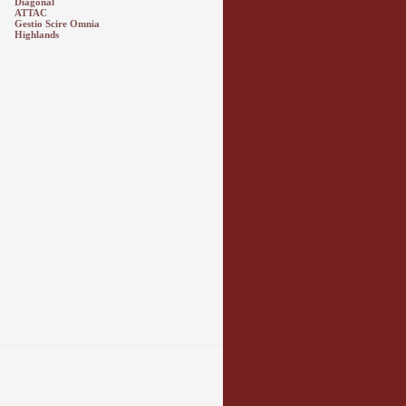
Diagonal
ATTAC
Gestio Scire Omnia
Highlands