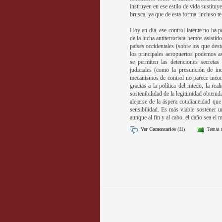
instruyen en ese estilo de vida sustitu
brusca, ya que de esta forma, incluso te 
Hoy en día, ese control latente no ha p
de la lucha antiterrorista hemos asistid
países occidentales (sobre los que des
los principales aeropuertos podemos as
se permiten las detenciones secretas
judiciales (como la presunción de in
mecanismos de control no parece incomp
gracias a la política del miedo, la re
sostenibilidad de la legitimidad obteni
alejarse de la áspera cotidianeidad qu
sensibilidad. Es más viable sostener 
aunque al fin y al cabo, el daño sea el 
Ver Comentarios (11)
Temas 