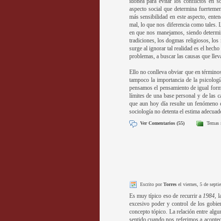
idónea para evitar los conflictos en 
aspecto social que determina fuertemen
más sensibilidad en este aspecto, ente
mal, lo que nos diferencia como tales. 
en que nos manejamos, siendo determina
tradiciones, los dogmas religiosos, los
surge al ignorar tal realidad es el hecho
problemas, a buscar las causas que lleva
Ello no conlleva obviar que en término
tampoco la importancia de la psicologí
pensamos el pensamiento de igual form
límites de una base personal y de las c
que aun hoy día resulte un fenómeno q
sociología no detenta el estima adecuad
Ver Comentarios (55)
Temas 
Escrito por
Torres
el viernes, 5 de sept
Es muy típico eso de recurrir a
1984
, 
excesivo poder y control de los gobie
concepto tópico. La relación entre algun
sentido cuando nos referimos a acontec