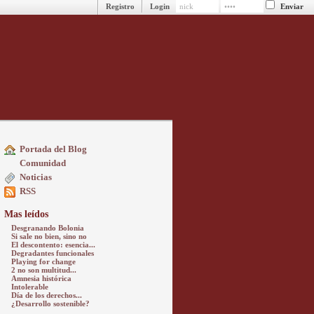
Registro
Login
Portada del Blog
Comunidad
Noticias
RSS
Mas leídos
Desgranando Bolonia
Si sale no bien, sino no
El descontento: esencia...
Degradantes funcionales
Playing for change
2 no son multitud...
Amnesia histórica
Intolerable
Día de los derechos...
¿Desarrollo sostenible?