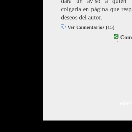
dará un aviso a quien i
colgarla en página que resp
deseos del autor.
Ver Comentarios (15)
Comp
El contenido de esta comunidad se 
Este proyecto ha sido llevado a c
Puedes ponerte en contacto con
elde
Comunidad de Bl