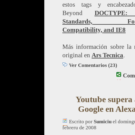
estos tags y encabeza
Beyond
DOCTYPE:
Standards, For
Compatibility, and IE8
Más información sobre la n
original en
Ars Tecnica
.
Ver Comentarios (23)
Comp
Youtube supera 
Google en Alex
Escrito por
Sumiciu
el doming
febreru de 2008