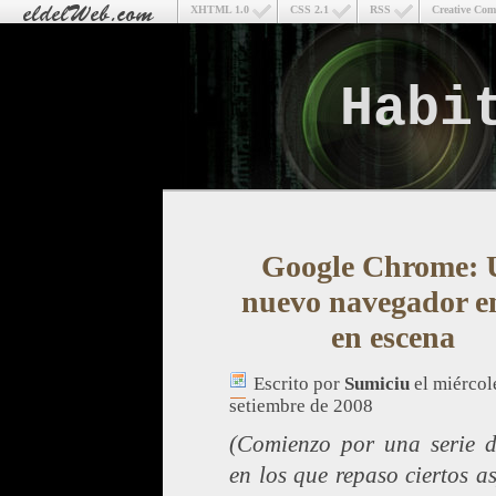
XHTML 1.0
CSS 2.1
RSS
Creative Co
Habi
Google Chrome: 
nuevo navegador e
en escena
Escrito por
Sumiciu
el miércol
setiembre de 2008
(Comienzo por una serie d
en los que repaso ciertos a