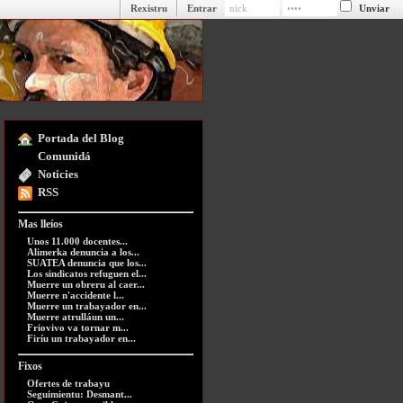
Rexistru
Entrar
Portada del Blog
Comunidá
Noticies
RSS
Mas lleíos
Unos 11.000 docentes...
Alimerka denuncia a los...
SUATEA denuncia que los...
Los sindicatos refuguen el...
Muerre un obreru al caer...
Muerre n'accidente l...
Muerre un trabayador en...
Muerre atrulláun un...
Friovivo va tornar m...
Firíu un trabayador en...
Fixos
Ofertes de trabayu
Seguimientu: Desmant...