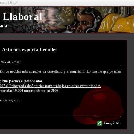
mmons 3.0
 Llaboral
riana
Asturies esporta lleendes
 28 abril de 2008
ión de noticies más conocíos en
castellanu
y
n'asturianu
. Lo mesmo que ye tema
8.608 jóvenes el pasado año
07 el Principado de Asturias para trabajar en otras comunidades
 mocedá: 19.000 mozos colaron en 2007
unca lleguen...
Compártilo