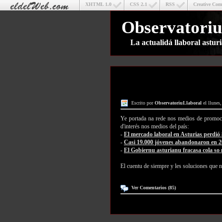
XHTML 1.0
CSS 2.1
RSS
Creative Co
Observatoriu
La actualidá llaboral astu
Escrito por
ObservatoriuLlaboral
el llunes,
Ye portada na rede nos medios de promoc
d'interés nos medios del país:
-
El mercado laboral en Asturias perdió 
-
Casi 19.000 jóvenes abandonaron en 20
-
El Gobiernu asturianu fracasa cola so
El cuentu de siempre y les soluciones que n
Ver Comentarios (85)