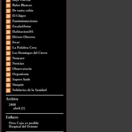
Balas Blancas
De tanta rabia
El Chigre
Enmimismaciones
EscaladAstur
Habitacion101
Héroes Obreros
Isvar
La Palabra Crea
Los Domingos del Cierre
Nenyure
Noticias
Observatoriu
Orgonicum
Sapere Aude
Sinapsis
Solidarios de la Sanidad
Archivu
2008
abril (1)
Enllaces
Otra Caja ye posible
Hospital del Oriente