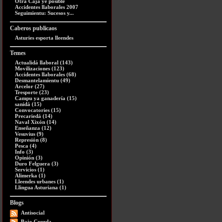
Otra Caja ye posible
Accidentes llaborales 2007
Seguimientu: Sucesos y...
Caberos publicaos
Asturies esporta lleendes
Temes
Actualidá llaboral (143)
Movilizaciones (123)
Accidentes llaborales (68)
Desmantelamientu (49)
Arcelor (27)
Tresporte (23)
Campu ya ganadería (15)
sanidá (15)
Convocatories (15)
Precariedá (14)
Naval Xixón (14)
Enseñanza (12)
Vesuvius (9)
Represión (8)
Pesca (4)
Info (3)
Opinión (3)
Duro Felguera (3)
Servicios (1)
Alimerka (1)
Lleendes urbanes (1)
Llingua Asturiana (1)
Blogs
Antisocial
Bajo Cuerda