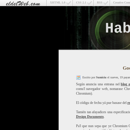
XHTML 1.0
CSS 2.1
RSS
Creative Co
Ha
Go
Escrito por
Sumiciu
el xueves, 19 payar
Según anuncia una entrana nel
blog o
comu'l navegador web, nomarase Chrom
Chromium).
El códigu de fechu yá pue baxase del
r
Tamién tan afayadices una especificac
Design Documents
.
Pa'l que nun sepa que ye Chromium OS