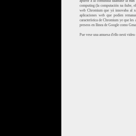
apurrir a la comunidá talántase la más
computing (la computación na ñube, ell
web Chromium que yá innovaba al xes
aplicaciones web que podíen remana
característica de Chromium ye que les a
preseos en llinea de Google como Gmail
Pue vese una amuesa d'ello nesti videu o