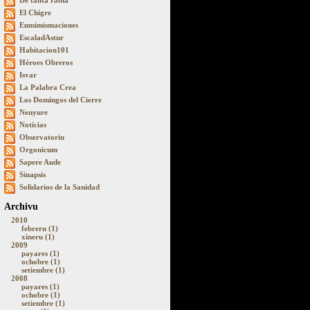
De tanta rabia
El Chigre
Enmimismaciones
EscaladAstur
Habitacion101
Héroes Obreros
Isvar
La Palabra Crea
Los Domingos del Cierre
Nenyure
Noticias
Observatoriu
Orgonicum
Sapere Aude
Sinapsis
Solidarios de la Sanidad
Archivu
2010
febreru (1)
xineru (1)
2009
payares (1)
ochobre (1)
setiembre (1)
2008
payares (1)
ochobre (1)
setiembre (1)