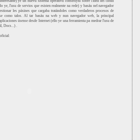
 interesante) ye un nuevu sistema operativu construyíu sobre l'idea del cloud
o ye, l'usu de servios que esisten realmente na rede) y basáu nel navegador
tionar les páxines que cargaba tratándoles como verdaderos procesos de
se como talos. Al tar basáu na web y nun navegador web, la principal
plicaciones úsense desde Internet (ello ye una ferramienta pa medrar l'usu de
, Docs...) .
ficial: