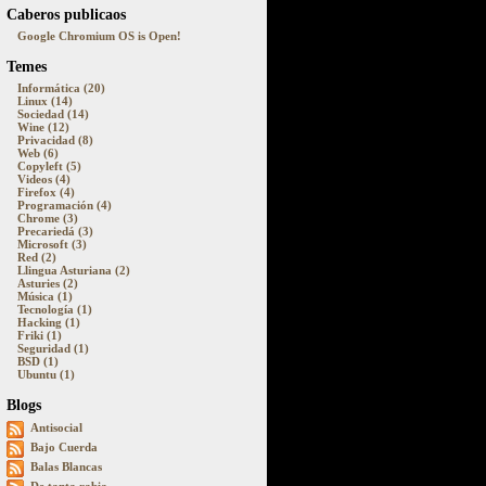
Caberos publicaos
Google Chromium OS is Open!
Temes
Informática (20)
Linux (14)
Sociedad (14)
Wine (12)
Privacidad (8)
Web (6)
Copyleft (5)
Videos (4)
Firefox (4)
Programación (4)
Chrome (3)
Precariedá (3)
Microsoft (3)
Red (2)
Llingua Asturiana (2)
Asturies (2)
Música (1)
Tecnología (1)
Hacking (1)
Friki (1)
Seguridad (1)
BSD (1)
Ubuntu (1)
Blogs
Antisocial
Bajo Cuerda
Balas Blancas