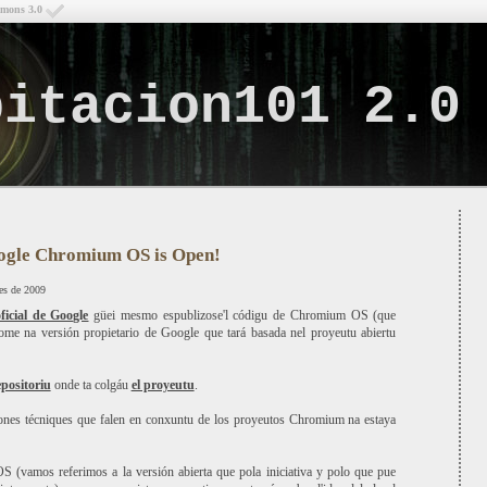
mmons 3.0
bitacion101 2.0
Lo q
ogle Chromium OS is Open!
es de 2009
ficial de Google
güei mesmo espublizose'l códigu de Chromium OS (que
e na versión propietario de Google que tará basada nel proyeutu abiertu
epositoriu
onde ta colgáu
el proyeutu
.
iones técniques que falen en conxuntu de los proyeutos Chromium na estaya
 (vamos referimos a la versión abierta que pola iniciativa y polo que pue