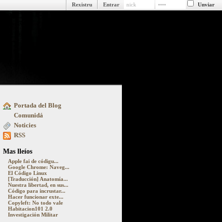
Rexistru
Entrar
Portada del Blog
ue pasa detrás y delantre la pantalla
Comunidá
Noticies
RSS
Mas lleíos
Apple fai de códigu...
Google Chrome: Naveg...
El Código Linux
[Traducción] Anatomía...
Nuestra libertad, en sus...
Código para incrustar...
Hacer funcionar exte...
Copyleft: No todo vale
Habitacion101 2.0
Investigación Militar