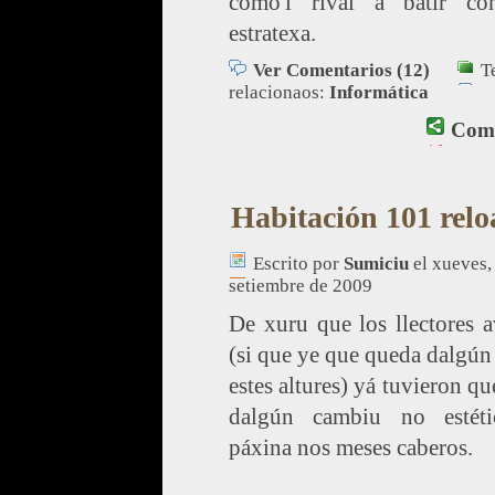
como'l rival a batir co
estratexa.
Ver Comentarios (12)
T
relacionaos:
Informática
Comp
Habitación 101 rel
Escrito por
Sumiciu
el xueves,
setiembre de 2009
De xuru que los llectores 
(si que ye que queda dalgún
estes altures) yá tuvieron qu
dalgún cambiu no estét
páxina nos meses caberos.