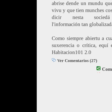
abrise dende un mundu que
vivu y que tien munches co
dicir nesta socie
l'información tan globalizad
Como siempre abiertu a cua
suxerencia o crítica, equí
Habitacion101 2.0
Ver Comentarios (27)
Comp
El contenido de esta comunidad se 
Este proyecto ha sido llevado a c