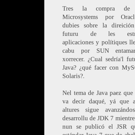
Tres la compra de
Microsystems por Orac
dubies sobre la direició
futuru de les estr
aplicaciones y polítiques ll
cabu por SUN entama
xorrecer. ¿Cual sedría'l fu
Java? ¿qué facer con My
Solaris?.
Nel tema de Java paez que 
va decir daqué, yá que a
altures sigue avanzándo
desarrollu de JDK 7 mientre
nun se publicó el JSR q