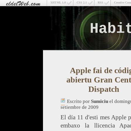
XHTML 1.0
CSS 2.1
RSS
Creative Co
Habi
Apple fai de códi
abiertu Gran Cent
Dispatch
Escrito por
Sumiciu
el doming
setiembre de 2009
El día 11 d'esti mes Apple 
embaxo la llicencia Apa