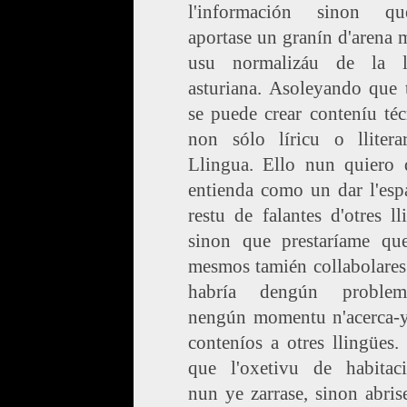
l'información sinon q
aportase un granín d'arena 
usu normalizáu de la l
asturiana. Asoleyando que 
se puede crear conteníu té
non sólo líricu o llitera
Llingua. Ello nun quiero 
entienda como un dar l'esp
restu de falantes d'otres ll
sinon que prestaríame que
mesmos tamién collabolares
habría dengún proble
nengún momentu n'acerca-y
conteníos a otres llingües
que l'oxetivu de habitac
nun ye zarrase, sinon abris