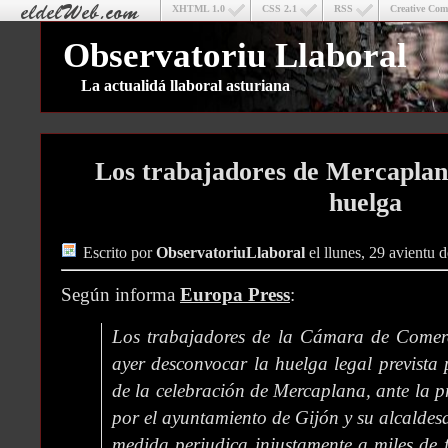
XHTML 1.0
CSS 2.1
RSS
Creative Co
Observatoriu Llaboral
La actualidá llaboral asturiana
Los trabajadores de Mercaplan
huelga
Escrito por
ObservatoriuLlaboral
el llunes, 29 avientu 
Según informa
Europa Press
:
Los trabajadores de la Cámara de Comerc
ayer desconvocar la huelga legal previst
de la celebración de Mercaplana, ante la 
por el ayuntamiento de Gijón y su alcaldesa
medida perjudica injustamente a miles de f