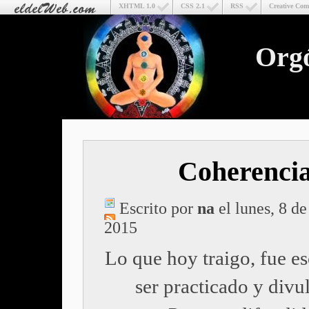
XHTML 1.0
CSS 2.1
RSS
Creative Co
Org
Coherenci
Escrito por
na
el lunes, 8 de
2015
Lo que hoy traigo, fue es
ser practicado y divu