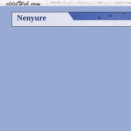
XHTML 1.0
CSS 2.1
RSS
Creative Co
Nenyure