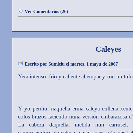
Ver Comentarios (26)
Caleyes
Escrito por
Sumiciu
el martes, 1 mayu de 2007
Yera intenso, frío y caliente al empar y con un tufu 
Y yo perdíu, naquella erma caleya enllena xente
colos brazos faciendo nuna versión embarazosa 
La cabeza daquella, metida nun carrusel, e
esmurciendose dafechu y ensin facer ruíu per l'al