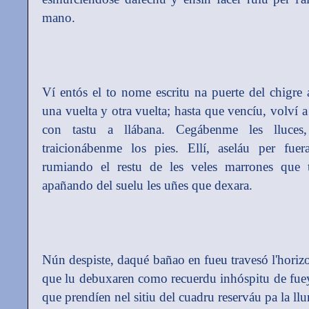
mano.
Ví entós el to nome escritu na puerte del chigre 
una vuelta y otra vuelta; hasta que vencíu, volví 
con tastu a llábana. Cegábenme les lluce
traicionábenme los pies. Ellí, aseláu per fue
rumiando el restu de les veles marrones que
apañando del suelu les uñes que dexara.
Nún despiste, daqué bañao en fueu travesó l'horizo
que lu debuxaren como recuerdu inhóspitu de fuey
que prendíen nel sitiu del cuadru reserváu pa la llu