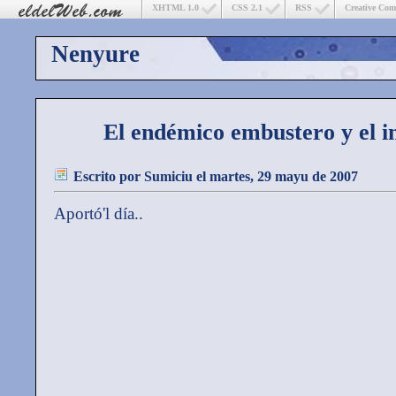
XHTML 1.0
CSS 2.1
RSS
Creative Co
Nenyure
El endémico embustero y el i
Escrito por
Sumiciu
el martes, 29 mayu de 2007
Aportó'l día..